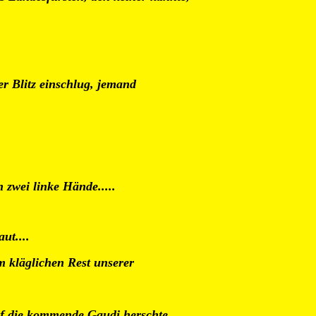
er Blitz einschlug, jemand
zwei linke Hände.....
ut....
em kläglichen Rest unserer
uf die kommende Gaudi herschte.